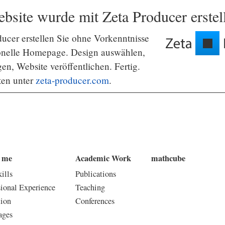
bsite wurde mit Zeta Producer erstell
ucer erstellen Sie ohne Vorkenntnisse
ionelle Homepage. Design auswählen,
gen, Website veröffentlichen. Fertig.
ten unter
zeta-producer.com
.
 me
Academic Work
mathcube
ills
Publications
sional Experience
Teaching
ion
Conferences
ages