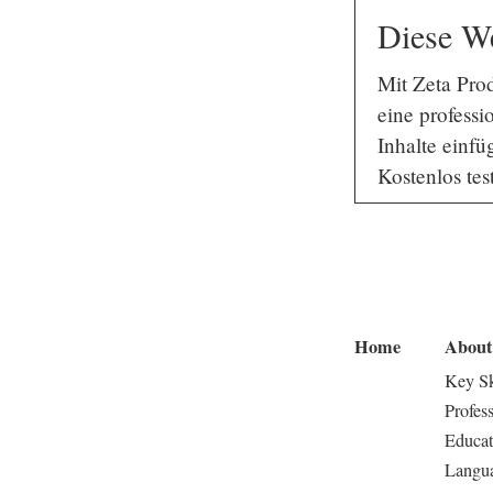
Diese We
Mit Zeta Prod
eine profess
Inhalte einfü
Kostenlos tes
Home
About
Key Sk
Profes
Educat
Langu